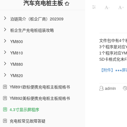
汽车充电桩主板
-
+
泊链简介（桩企厂商）202309
桩企生产充电桩组装攻略
文件包中有4个
YM800
3个程序是对应Y
YM810
1个程序对应YM
SD卡格式化未F
YM880
【附件】★★★屏幕
YM820
YM891欧标便携充电桩主板规格书
admin
YM892美标便携充电桩主板规格书
4.3寸显示屏程序
充电桩常见故障答疑