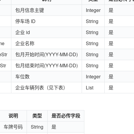
包月信息主键
Integer
是
停车场 ID
String
是
企业 id
String
是
me
企业名称
String
是
eStr
包月开始时间(YYYY-MM-DD)
String
是
Str
包月结束时间(YYYY-MM-DD)
String
是
车位数
Integer
是
企业车辆列表（见下表）
List
是
说明
类型
是否必传字段
车牌号码
String
是