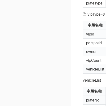
plateType
当 vipType
字段名称
vipId
parkpotId
owner
vipCount
vehicleList
vehicleList
字段名称
plateNo