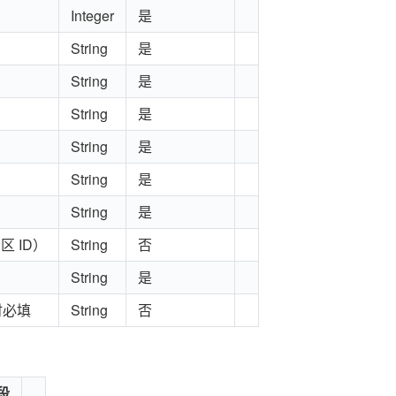
Integer
是
String
是
String
是
String
是
String
是
String
是
String
是
区 ID）
String
否
String
是
 时必填
String
否
段