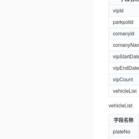
vipId
parkpotId
comanyId
comanyNa
vipStartDat
vipEndDate
vipCount
vehicleList
vehicleList
字段名称
plateNo