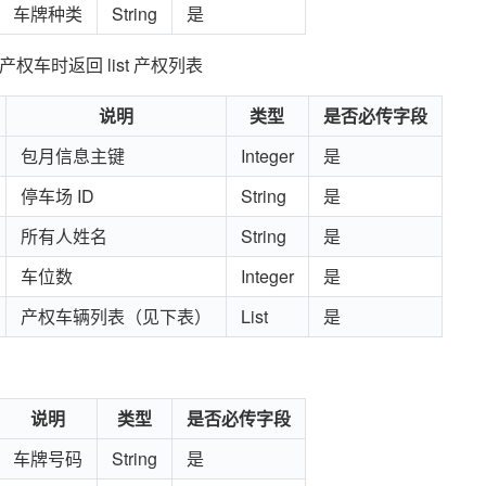
车牌种类
String
是
=3 产权车时返回 list 产权列表
说明
类型
是否必传字段
包月信息主键
Integer
是
停车场 ID
String
是
所有人姓名
String
是
车位数
Integer
是
产权车辆列表（见下表）
List
是
说明
类型
是否必传字段
车牌号码
String
是