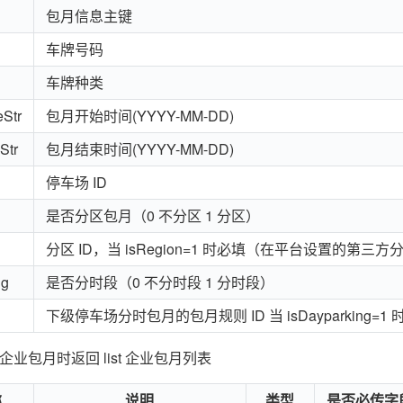
包月信息主键
车牌号码
车牌种类
eStr
包月开始时间(YYYY-MM-DD)
Str
包月结束时间(YYYY-MM-DD)
停车场 ID
是否分区包月（0 不分区 1 分区）
分区 ID，当 isRegion=1 时必填（在平台设置的第三方分
ng
是否分时段（0 不分时段 1 分时段）
下级停车场分时包月的包月规则 ID 当 isDayparking=1
=2 企业包月时返回 list 企业包月列表
称
说明
类型
是否必传字