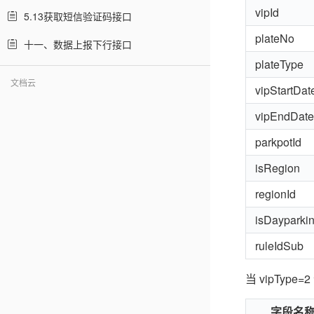
vipId
5.13获取短信验证码接口
plateNo
十一、数据上报下行接口
plateType
文档云
vipStartDat
vipEndDate
parkpotId
isRegion
regionId
isDayparki
ruleIdSub
当 vipType
字段名