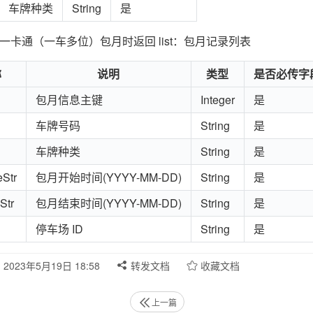
车牌种类
String
是
e=4 一卡通（一车多位）包月时返回 list：包月记录列表
称
说明
类型
是否必传字
包月信息主键
Integer
是
车牌号码
String
是
车牌种类
String
是
eStr
包月开始时间(YYYY-MM-DD)
String
是
Str
包月结束时间(YYYY-MM-DD)
String
是
停车场 ID
String
是
2023年5月19日 18:58
转发文档
收藏文档
上一篇