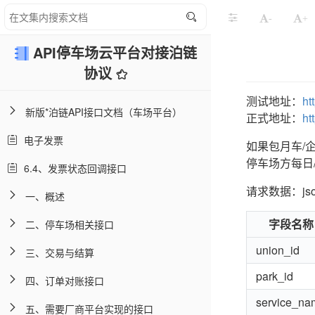
-
+
API停车场云平台对接泊链
协议
测试地址：
ht
新版*泊链API接口文档（车场平台）
正式地址：
ht
电子发票
如果包月车/
停车场方每日
6.4、发票状态回调接口
请求数据：js
一、概述
字段名称
二、停车场相关接口
union_id
三、交易与结算
park_id
四、订单对账接口
service_na
五、需要厂商平台实现的接口