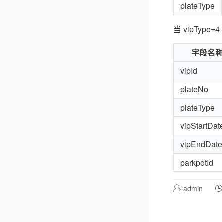
plateType
当 vipTyp
字段名
vipId
plateNo
plateType
vipStartDat
vipEndDate
parkpotId
admin