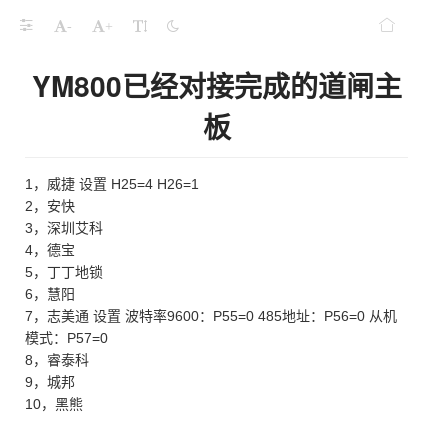
-
+
YM800已经对接完成的道闸主
板
1，威捷 设置 H25=4 H26=1
2，安快
3，深圳艾科
4，德宝
5，丁丁地锁
6，慧阳
7，志美通 设置 波特率9600：P55=0 485地址：P56=0 从机
模式：P57=0
8，睿泰科
9，城邦
10，黑熊