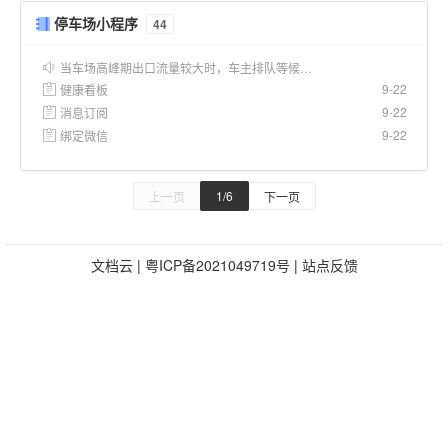
停车场小程序
44
当车场高峰期出口流量较大时，车主排队等候…
9-22
健康看板
9-22
消息订阅
9-22
绑定微信
1/6
上一页
下一页
文档云
|
粤ICP备2021049719号
|
站点反馈