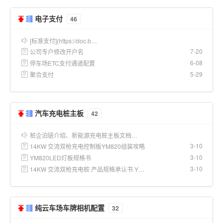
电子支付
46
[标准支付](https://doc.b…
7-20
公司专户修改开户名
6-08
停车场ETC支付通道配置
5-29
聚合支付
汽车充电桩主板
42
桩企泊链介绍、新能源充电桩主板文档…
3-10
14KW 交流双枪充电控制板YM820组装攻略
3-10
YM820LED灯板规格书
3-10
14KW 交流双枪充电桩 产品规格承认书 YM820A
纯云车场车牌相机配置
32