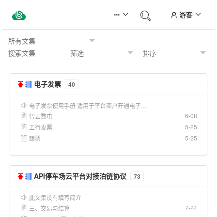
游客
电子发票
40
电子发票使用手册 适用于平台商户开通电子…
6-08
智云数电
5-25
工行发票
5-25
臻票
API停车场云平台对接泊链协议
73
此文集没有填写简介
7-24
三、交易与结算