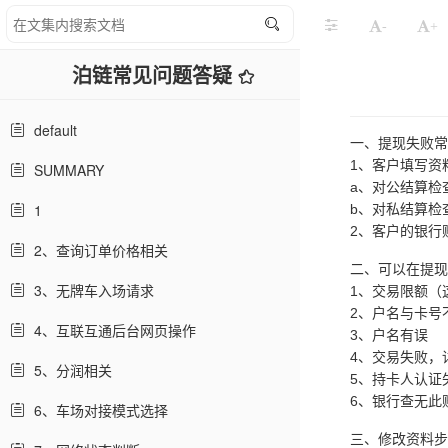
-
+
泊链常见问题答疑
default
一、提现失败常
1、客户填写资
SUMMARY
a、对公结算检
1
b、对私结算检
2、客户的银行
2、查询订单价格相关
二、可以在提现
3、无牌车入场请求
1、交易限额（
2、户名与卡号
4、互联互通后台网页操作
3、户名有误
4、交易失败，
5、分润相关
5、持卡人认证
6、银行查无此
6、车场对接模式选择
三、修改资料步