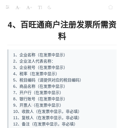
-
+
4、百旺通商户注册发票所需资
料
1、企业名称（在发票中显示）
2、企业法人代表名称：
3、企业税号（在发票中显示）
4、税率（在发票中显示）
5、税目编码（请提供对应的税目编码）
6、商品名称（在发票中显示）
7、开户行（在发票中显示）
8、银行账号（在发票中显示）
9、开票人（在发票中显示）
10、收款人（在发票中显示，非必填）
资料
11、复核人（在发票中显示，非必填）
12、备注（在发票中显示，非必填）