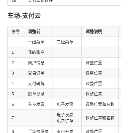
16
实名认证管理
车场-支付云
序号
调整前
调整说明
调整
一级菜单
二级菜单
一级
1
我的账户
我的
2
商户信息
调整位置
交易
3
交易订单
调整位置
逃单
4
支付码牌
调整位置
退款
5
逃单记录
调整位置
车场
6
车主发票
电子发票
调整位置和名称
账户
电子发票-
7
调整位置和名称
提现
电子订单
8
手续费发票
支付开票
调整位置