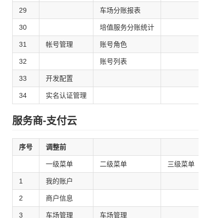
29
车场分账报表
30
培值服务分账统计
31
帐号管理
账号角色
32
账号列表
33
开发配置
34
实名认证管理
服务商-支付云
序号
调整前
调
一级菜单
二级菜单
三级菜单
1
我的账户
2
商户信息
调
3
车场管理
车场管理
调