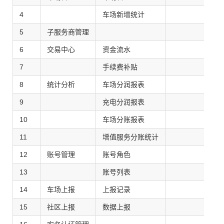
4
车场新增统计
调
5
子服务商管理
调
6
交易中心
资金流水
调
7
手续费补贴
调
8
统计分析
车场分润报表
调
9
充电分润报表
调
10
车场分账报表
调
11
增值服务分账统计
调
12
账号管理
账号角色
调
13
账号列表
调
14
车场上报
上报记录
调
15
社区上报
数据上报
调