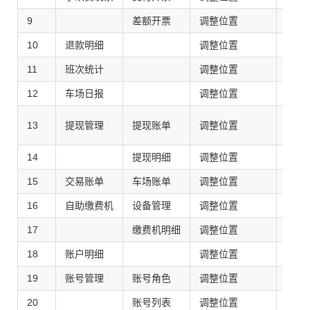
9
差额开票
调整位置
交易
10
退款明细
调整位置
手续
11
班次统计
调整位置
12
车场日报
调整位置
车主
13
提现管理
提现账单
调整位置
14
提现明细
调整位置
车场
15
交易账单
车场账单
调整位置
业务
16
自助缴费机
设备管理
调整位置
17
缴费机明细
调整位置
商户
18
账户明细
调整位置
支付
19
账号管理
账号角色
调整位置
支付
20
账号列表
调整位置
账号