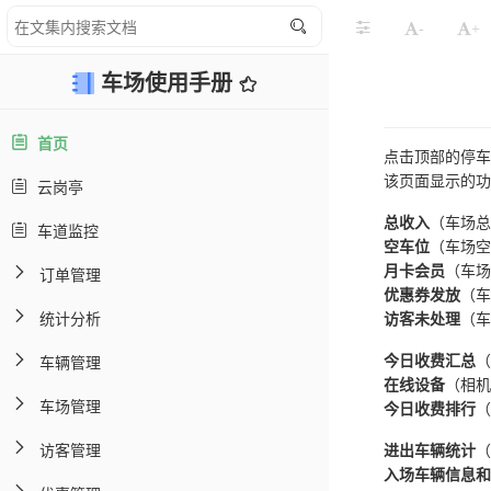
-
+
车场使用手册
首页
点击顶部的停车
该页面显示的功
云岗亭
总收入
（车场总
车道监控
空车位
（车场空
月卡会员
（车场
订单管理
优惠券发放
（车
统计分析
访客未处理
（车
车辆管理
今日收费汇总
（
在线设备
（相机
车场管理
今日收费排行
（
访客管理
进出车辆统计
（
入场车辆信息和